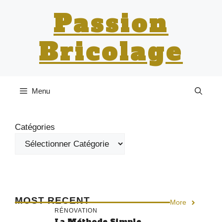
Aller
Passion
au
contenu
Bricolage
Menu
Catégories
MOST RECENT
More
RÉNOVATION
La Méthode Simple